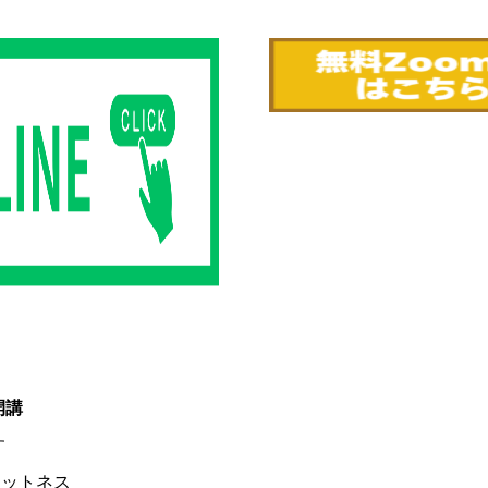
開講
す
ィットネス